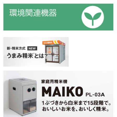
環境関連機器
新・精米方式『うまみ精米』
マイコ