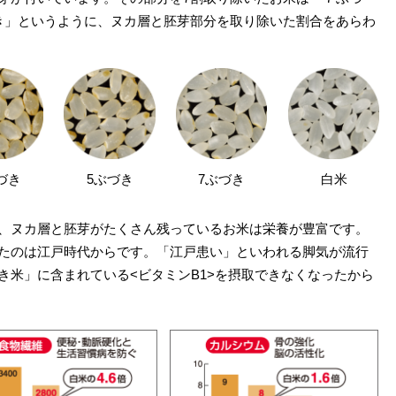
き」というように、ヌカ層と胚芽部分を取り除いた割合をあらわ
づき
5ぶづき
7ぶづき
白米
、ヌカ層と胚芽がたくさん残っているお米は栄養が豊富です。
たのは江戸時代からです。「江戸患い」といわれる脚気が流行
き米」に含まれている<ビタミンB1>を摂取できなくなったから