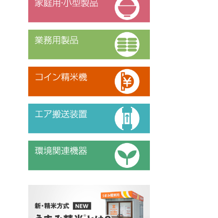
業務用製品
コイン精米機
エア搬送装置
環境関連機器
新・精米方式『うまみ精米』