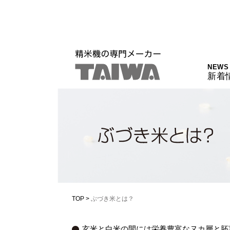
NEWS
新着
TOP
>
ぶづき米とは？
玄米と白米の間には栄養豊富なヌカ層と胚