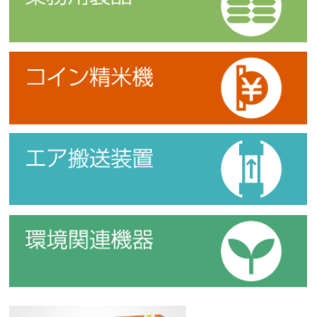
コイン精米機
エア搬送装置
環境関連機器
新・精米方式『うまみ精米』