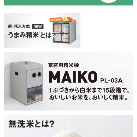
新・精米方式『うまみ精米』
マイコ
無洗米とは？