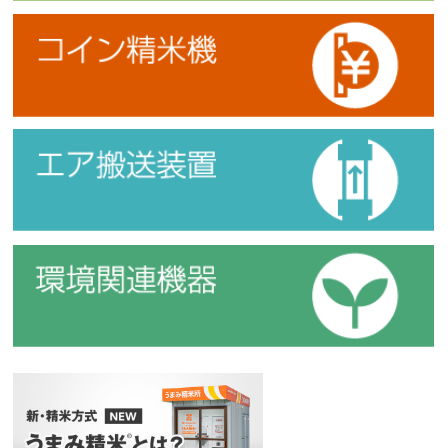
コイン精米機
エア搬送装置
環境関連機器
新・精米方式『うまみ精米』