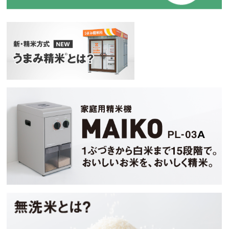
新・精米方式『うまみ精米』
マイコ
無洗米とは？