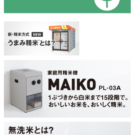
新・精米方式『うまみ精米』
マイコ
無洗米とは？