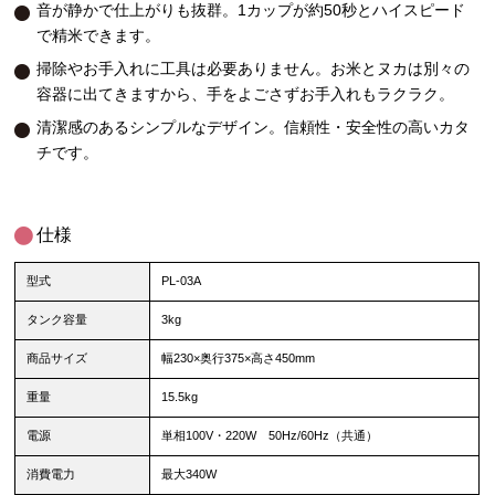
音が静かで仕上がりも抜群。1カップが約50秒とハイスピード
で精米できます。
掃除やお手入れに工具は必要ありません。お米とヌカは別々の
容器に出てきますから、手をよごさずお手入れもラクラク。
清潔感のあるシンプルなデザイン。信頼性・安全性の高いカタ
チです。
仕様
型式
PL-03A
タンク容量
3kg
商品サイズ
幅230×奥行375×高さ450mm
重量
15.5kg
電源
単相100V・220W 50Hz/60Hz（共通）
消費電力
最大340W