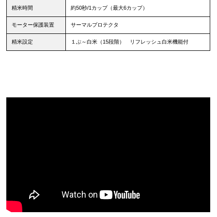
精米時間
約50秒/1カップ（最大6カップ）
モーター保護装置
サーマルプロテクタ
精米設定
１ぶ～白米（15段階） リフレッシュ白米機能付