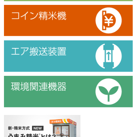
コイン精米機
エア搬送装置
環境関連機器
新・精米方式『うまみ精米』